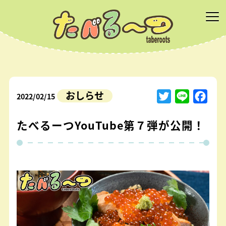
おしらせ
Twitter
Line
Face
2022/02/15
たべるーつYouTube第７弾が公開！