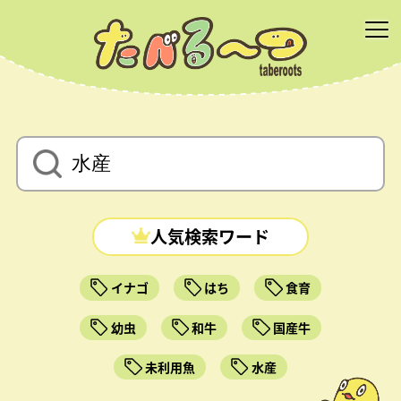
人気検索ワード
イナゴ
はち
食育
幼虫
和牛
国産牛
未利用魚
水産