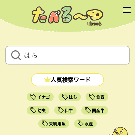
人気検索ワード
イナゴ
はち
食育
幼虫
和牛
国産牛
未利用魚
水産